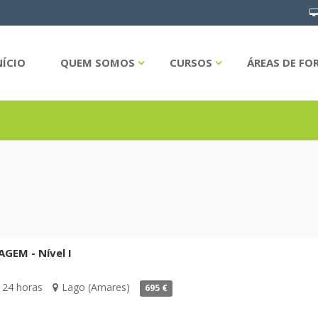
NÍCIO
QUEM SOMOS
CURSOS
ÁREAS DE F
GEM - Nível I
24 horas
Lago (Amares)
695 €