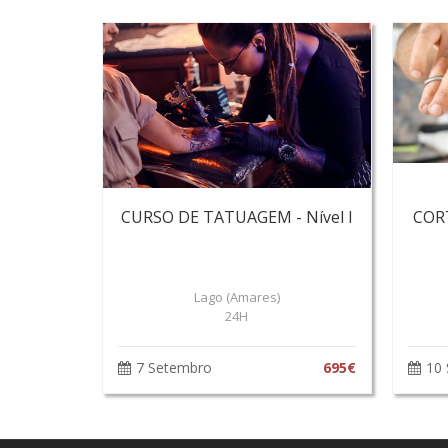
CURSO DE TATUAGEM - Nível I
COR
Lago (Amares)
24H
7 Setembro
695€
10