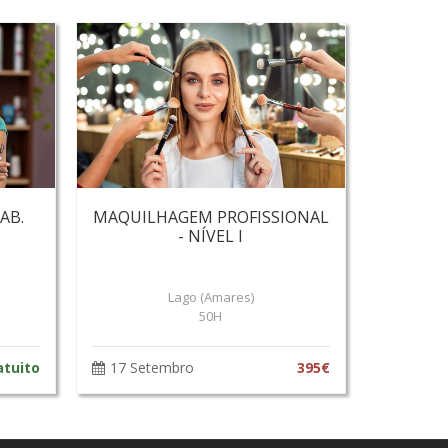
AB.
MAQUILHAGEM PROFISSIONAL
- NÍVEL I
Lago (Amares)
50H
atuito
17 Setembro
395€