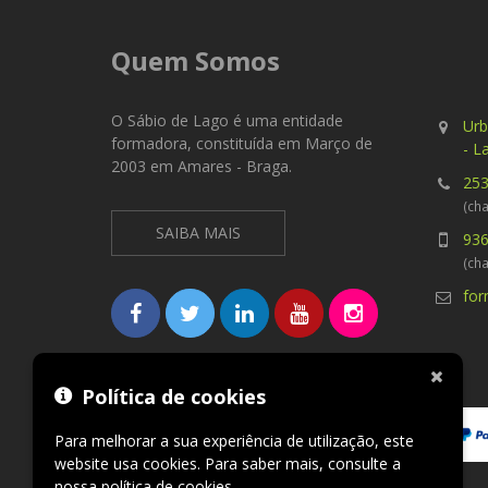
Quem Somos
O Sábio de Lago é uma entidade
Urb
formadora, constituída em Março de
- L
2003 em Amares - Braga.
253
(cha
SAIBA MAIS
936
(ch
fo
Métodos de pagamento aceites
Política de cookies
Para melhorar a sua experiência de utilização, este
website usa cookies. Para saber mais, consulte a
nossa
política de cookies
.