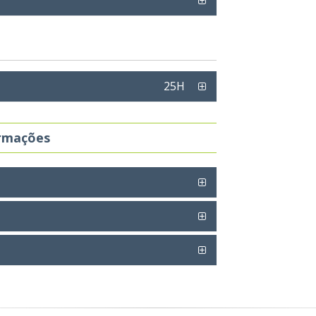
25H
ormações