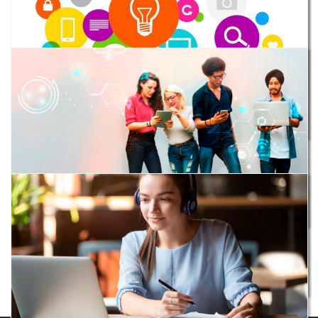
9214 - MARKETING DIGITAL
25H
Gratuito
9216 - MEIOS DE COMUNICAÇÃO DIGITAL
25H
9219 - SOCIAL MEDIA
Gratuito
25H
Gratuito