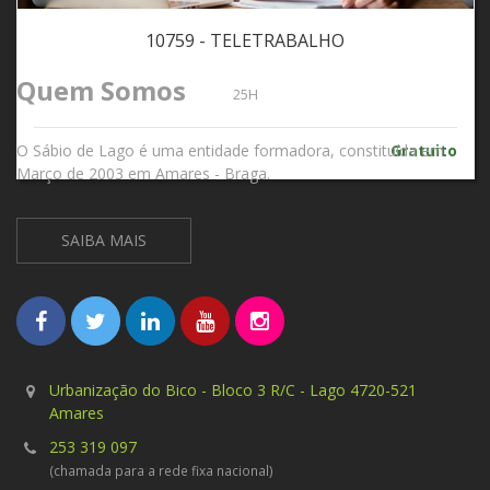
10759 - TELETRABALHO
Quem Somos
25H
Gratuito
O Sábio de Lago é uma entidade formadora, constituída em
Março de 2003 em Amares - Braga.
SAIBA MAIS
Urbanização do Bico - Bloco 3 R/C - Lago 4720-521
Amares
253 319 097
(chamada para a rede fixa nacional)